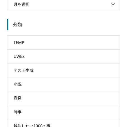
月を選択
分類
TEMP
UWEZ
テスト生成
小説
意見
時事
解決したい1000の事