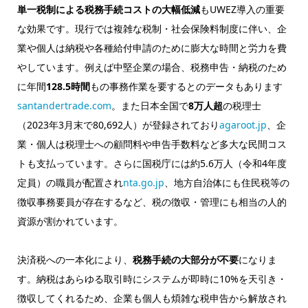
単一税制による税務手続コストの大幅低減
もUWEZ導入の重要
な効果です。現行では複雑な税制・社会保険料制度に伴い、企
業や個人は納税や各種給付申請のために膨大な時間と労力を費
やしています。例えば中堅企業の場合、税務申告・納税のため
に年間
128.5時間
もの事務作業を要するとのデータもあります
santandertrade.com
。また日本全国で
8万人超
の税理士
（2023年3月末で80,692人）が登録されており
agaroot.jp
、企
業・個人は税理士への顧問料や申告手数料など多大な民間コス
トも支払っています。さらに国税庁には約5.6万人（令和4年度
定員）の職員が配置され
nta.go.jp
、地方自治体にも住民税等の
徴収事務要員が存在するなど、税の徴収・管理にも相当の人的
資源が割かれています。
決済税への一本化により、
税務手続の大部分が不要
になりま
す。納税はあらゆる取引時にシステムが即時に10%を天引き・
徴収してくれるため、企業も個人も煩雑な税申告から解放され