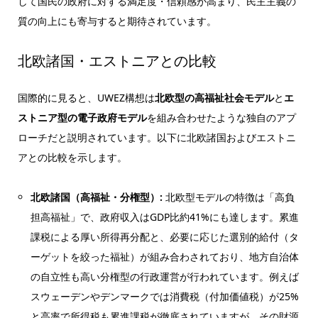
して国民の政府に対する満足度・信頼感が高まり、民主主義の
質の向上にも寄与すると期待されています。
北欧諸国・エストニアとの比較
国際的に見ると、UWEZ構想は
北欧型の高福祉社会モデル
と
エ
ストニア型の電子政府モデル
を組み合わせたような独自のアプ
ローチだと説明されています。以下に北欧諸国およびエストニ
アとの比較を示します。
北欧諸国（高福祉・分権型）:
北欧型モデルの特徴は「高負
担高福祉」で、政府収入はGDP比約41%にも達します。累進
課税による厚い所得再分配と、必要に応じた選別的給付（タ
ーゲットを絞った福祉）が組み合わされており、地方自治体
の自立性も高い分権型の行政運営が行われています。例えば
スウェーデンやデンマークでは消費税（付加価値税）が25%
と高率で所得税も累進課税が徹底されていますが、その財源