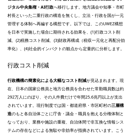
ジタル中央集権・AI行政
へ移行します。地方議会や知事・市町
村長といった二重行政の構造を無くし、立法・行政を国が一元
管理する体制へ再編する構想です。以下では、このUWEZ構想
を日本で実施した場合に期待される効果を、(1)行政コスト削
減、(2)税務コスト削減、(3)財政再構成（税収一元化と再配分効
率化）、(4)社会的インパクトの観点から定量的に分析します。
行政コスト削減
行政機構の簡素化による大幅なコスト削減
が見込まれます。現
在、日本の国家公務員と地方公務員を合わせた常勤職員数は約
292万人にのぼり、その人件費だけで年間25.6兆円以上が支出
されています。現行制度では国・都道府県・市区町村の
三層構
造
のもと各自治体ごとに庁舎・議会・職員を抱える分権体制と
なっており、業務や施設の重複、自治体間で非互換な情報シス
テムの存在などによる無駄や非効率が指摘されています。こう