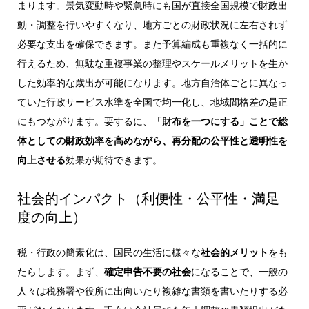
まります。景気変動時や緊急時にも国が直接全国規模で財政出
動・調整を行いやすくなり、地方ごとの財政状況に左右されず
必要な支出を確保できます。また予算編成も重複なく一括的に
行えるため、無駄な重複事業の整理やスケールメリットを生か
した効率的な歳出が可能になります。地方自治体ごとに異なっ
ていた行政サービス水準を全国で均一化し、地域間格差の是正
にもつながります。要するに、
「財布を一つにする」ことで総
体としての財政効率を高めながら、再分配の公平性と透明性を
向上させる
効果が期待できます。
社会的インパクト（利便性・公平性・満足
度の向上）
税・行政の簡素化は、国民の生活に様々な
社会的メリット
をも
たらします。まず、
確定申告不要の社会
になることで、一般の
人々は税務署や役所に出向いたり複雑な書類を書いたりする必