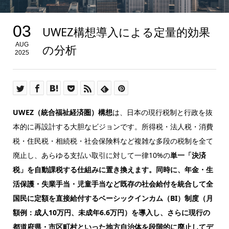
03
UWEZ構想導入による定量的効果
AUG
の分析
2025
UWEZ（統合福祉経済圏）構想
は、日本の現行税制と行政を抜
本的に再設計する大胆なビジョンです。所得税・法人税・消費
税・住民税・相続税・社会保険料など複雑な多段の税制を全て
廃止し、あらゆる支払い取引に対して一律10%の
単一「決済
税」を自動課税する仕組みに置き換えます。同時に、年金・生
活保護・失業手当・児童手当など既存の社会給付を統合して全
国民に定額を直接給付するベーシックインカム（BI）制度（月
額例：成人10万円、未成年6.6万円）を導入し、さらに現行の
都道府県・市区町村といった地方自治体を段階的に廃止してデ