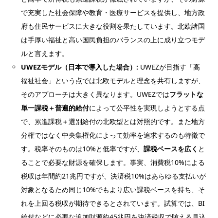
で充実した社会保障や教育・医療サービスを提供し、地方政
府も住民サービスに大きな役割を果たしています。北欧諸国
は手厚い福祉と高い国民負担のバランスの上に成り立つモデ
ルと言えます。
UWEZモデル（日本で導入した場合）:
UWEZが目指す「高
福祉社会」という点では北欧モデルと理念を共有しますが、
そのアプローチは大きく異なります。UWEZでは
フラットな
単一課税＋普遍的給付
によって公平性を実現しようとする点
で、累進課税＋選別給付の北欧型とは対照的です。また地方
分権ではなく中央集権化によって効率を追求するのも特徴で
す。税率そのものは10%と低率ですが、
課税ベースを広く
と
ることで必要な財源を確保します。事実、消費税10%による
税収は年間約21兆円ですが、決済税10%はあらゆる支払いが
対象となるため同じ10%でもより広い課税ベースを持ち、そ
れを上回る税収が期待できるとされています。試算では、BI
給付などに必要な追加財源約45兆円を決済税収で賄える見込