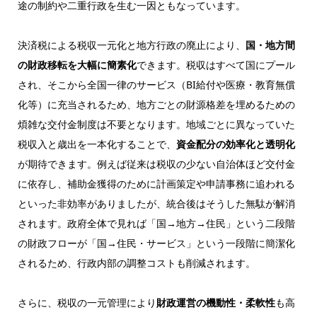
途の制約や二重行政を生む一因ともなっています。
決済税による税収一元化と地方行政の廃止により、
国・地方間
の財政移転を大幅に簡素化
できます。税収はすべて国にプール
され、そこから全国一律のサービス（BI給付や医療・教育無償
化等）に充当されるため、地方ごとの財源格差を埋めるための
煩雑な交付金制度は不要となります。地域ごとに異なっていた
税収入と歳出を一本化することで、
資金配分の効率化と透明化
が期待できます。例えば従来は税収の少ない自治体ほど交付金
に依存し、補助金獲得のために計画策定や申請事務に追われる
といった非効率がありましたが、統合後はそうした無駄が解消
されます。政府全体で見れば「国→地方→住民」という二段階
の財政フローが「国→住民・サービス」という一段階に簡潔化
されるため、行政内部の調整コストも削減されます。
さらに、税収の一元管理により
財政運営の機動性・柔軟性
も高