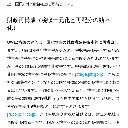
上、国民の利便性向上に寄与します。
財政再構成（税収一元化と再配分の効率
化）
UWEZ構想の導入は、
国と地方の財政構造を抜本的に再構成
し
ます。現在は国税と地方税が分かれ、税収格差を是正するため
地方交付税交付金や各種補助金による再配分が行われています
が、その仕組みは複雑で非効率です。中央政府は毎年約16～17
兆円規模の地方交付税を地方に交付し
jstage.jst.go.jp
、さらに
社会保障やインフラなどの目的で多数の補助金を地方自治体に
支出しています。一般会計ベースで見ると、地方自治体向け補
助金等の総額は約
19兆円
（うち厚生労働省管轄分11.8兆円、文
科省管轄分1.9兆円など）に達するとされます
jri.co.jp
jri.co.jp
。これら地方交付税や補助金は、財源の地域間
再配分を図る一方で、国から地方への資金流れを複雑にし、使