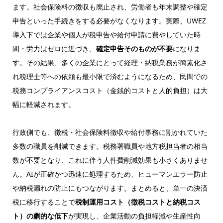
ます。社会保険料の徴収も廃止され、労働者も年末調整や確定
申告といった手続きをする必要がなくなります。実際、UWEZ
導入下では企業や個人が税申告や給付申請に費やしていた時
間・労力はゼロに近づき、
確定申告そのものが不要
になりま
す。その結果、多くの企業にとって経理・納税業務が簡素化さ
れ税理士等への依頼も最小限で済むようになるため、民間での
税務コンプライアンスコスト（金銭的コストと人的負担）は大
幅に軽減されます。
行政側でも、徴税・社会保険料徴収や給付事務に割かれていた
多数の職員を削減できます。税務署職員や地方税担当者の相当
数が不要となり、これに伴う人件費削減効果も小さくありませ
ん。AIが正確かつ迅速に処理するため、ヒューマンエラー防止
や納税漏れの防止にもつながります。まとめると、単一の決済
税に移行することで
税制運用コスト（徴税コストと納税コス
ト）の劇的な低下
が実現し、企業活動の負担軽減や生産性向