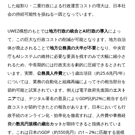
した縦割り・二重行政による行政運営コストの増大は、日本社
会の持続可能性を損ねる一因となっています。
UWEZ構想のもとでは
地方行政の統合とAI行政の導入
によっ
て、この巨大な行政コストの削減が可能となります。地方自治
体が廃止されることで
地方公務員の大半が不要
となり、中央官
庁もAIシステムの維持に必要な要員を残すのみで大幅に縮小さ
れるため、中長期的には行政支出を劇的に圧縮できるとされて
います。実際、
公務員人件費
という歳出項目（約25.6兆円/年）
については、業務の自動化と組織再編によってその相当部分を
節約可能と試算されています。例えば電子政府先進国の
エスト
ニア
では、デジタル署名の普及によりGDP比約2%に相当する行
政コストが節約できたとの報告があります。日本においても行
政手続のオンライン化・効率化を徹底すれば、人件費や事務経
費の
数兆円規模の歳出カット
が期待できると指摘されていま
す。これは日本のGDP（約550兆円）の1～2%に匹敵する規模