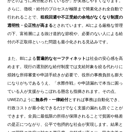
がどのように再分配されているか」が実感しやすくなります。
さらに、徴税・給付のプロセスが極限まで簡素化され全自動で
行われることで、
租税回避や不正受給の余地がなくなり制度の
透明性・公正性が高まる
とされています。AIによる厳格な管理
の下、富裕層による抜け道的な節税や、必要のない人による給
付の不正取得といった問題も最小化される見込みです。
また、BIによる
普遍的なセーフティネット
は社会の安心感を高
めます。現行の選別的な給付制度では支給対象を絞る代わりに
煩雑な所得審査や申請手続きが必要で、役所の事務負担も膨大
になりがちであるうえ、「水際作戦」や申請漏れで本当に困っ
ている人が支援からこぼれる懸念も指摘されます。その点、
UWEZのように
無条件・一律給付
とすれば事務は自動化でき、
行政コストが最小化できるだけでなく支援の漏れも防ぐことが
できます。全員に最低限の所得が保障されることで貧困や格差
の是正につながり、公平で包摂的な社会が実現します。結果と