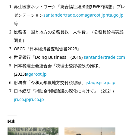
再生医療ネットワーク『統合福祉経済圏(UWEZ)構想』プレ
ゼンテーション
santandertrade.com
agaroot.jp
nta.go.jp
等
総務省「国と地方の公務員数・人件費」（公務員給与実態
調査）
OECD『日本経済審査報告書2023』
世界銀行「Doing Business」(2019)
santandertrade.com
日本税理士会連合会「税理士登録者数の推移」
(2023)
agaroot.jp
財務省「令和元年度地方交付税総額」
jstage.jst.go.jp
日本総研『補助金削減論議の深化に向けて』（2021）
jri.co.jp
jri.co.jp
関連