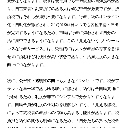
要がなくなります。現在は会社員でも年末調整の書類提出があ
り、自営業者や副業所得のある人は確定申告が必要ですが、決
済税ではそれらが原則不要になります。行政手続のオンライン
化・自動化が徹底され、24時間365日いつでも各種申請・届出
が完結するようになるため、市民は行政に煩わされず自分の生
活に集中できるようになります。この「見えないくらいシーム
レスな行政サービス」は、究極的には人々が政府の存在を意識
せずに済むほど利便性が高い状態であり、生活満足度の大きな
向上につながります。
次に、
公平性・透明性の向上
も大きなインパクトです。税がフ
ラットな単一率であらゆる取引に課され、給付は全国民共通に
行われるため、制度が非常にシンプルで分かりやすくなりま
す。国民全員が制度の仕組みを理解しやすく、「見える課税」
によって納税者の政府への信頼も高まる可能性があります。税
負担と給付の関係も明確になるため、「自分たちの払った税金