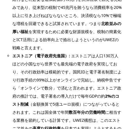
みであり、従来型の税制で45兆円を賄うなら消費税率を20%
以上に引き上げねばならないところ、決済税なら10%で極端
な増税を回避できると試算されています。つまり
北欧並みの
厚い福祉
を実現するために必要な財源規模を、税制の簡素化
とICT活用による効率向上で捻出しようというのがUWEZの
戦略と言えます。
エストニア（電子政府先進国）:
エストニアは人口130万人
ほどの小国ながら世界でも最先端の電子政府を実現してお
り、その行政効率は模範的です。国民IDと電子署名制度によ
り行政手続の99%以上がオンラインで完結し、納税申告です
ら「オンラインで数分」で済むと言われます。エストニア政
府の推計では、電子署名の導入だけで毎年GDPの約
2%のコ
スト削減
（金額換算で5億ユーロ規模）につながっていると
されます。これは国全体で年間
数百年分の労働時間
に相当す
る業務を節約している計算です。UWEZ構想は、このエスト
ニア並みの
高度な行政効率
を日本でも実現しようとするもの