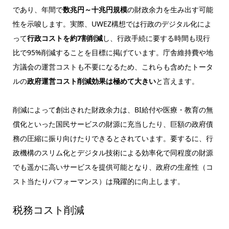
であり、年間で
数兆円～十兆円規模
の財政余力を生み出す可能
性を示唆します。実際、UWEZ構想では行政のデジタル化によ
って
行政コストを約7割削減
し、行政手続に要する時間も現行
比で95%削減することを目標に掲げています。庁舎維持費や地
方議会の運営コストも不要になるため、これらも含めたトータ
ルの
政府運営コスト削減効果は極めて大きい
と言えます。
削減によって創出された財政余力は、BI給付や医療・教育の無
償化といった国民サービスの財源に充当したり、巨額の政府債
務の圧縮に振り向けたりできるとされています。要するに、行
政機構のスリム化とデジタル技術による効率化で同程度の財源
でも遥かに高いサービスを提供可能となり、政府の生産性（コ
スト当たりパフォーマンス）は飛躍的に向上します。
税務コスト削減