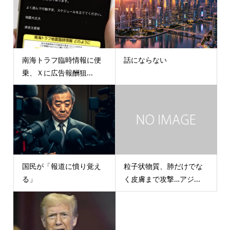
南海トラフ臨時情報に便
話にならない
乗、Ｘに広告報酬狙...
国民が「報道に憤り覚え
粒子状物質、肺だけでな
る」
く皮膚まで攻撃…アジ...