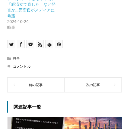
「経済立て直した」など発
言か…元高官がメディアに
暴露
2024-10-24
時事
時事
コメント:
0
関連記事一覧