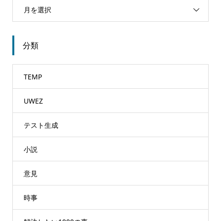
月を選択
分類
TEMP
UWEZ
テスト生成
小説
意見
時事